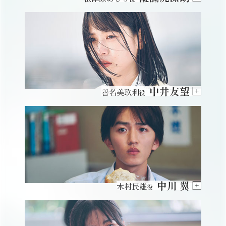
中井友望
善名美玖利
役
中川 翼
木村民雄
役