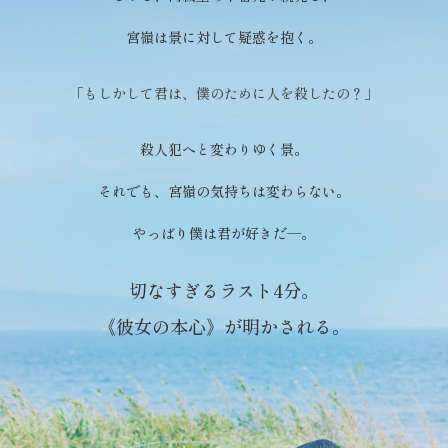
宮嶺は景に対して疑惑を抱く。
「
も
し
か
し
て
君
は
、
僕
の
た
め
に
人
を
殺
し
た
の
？
」
殺人犯へと変わりゆく景。
それでも、宮嶺の気持ちは変わらない。
やっぱり僕は君が好きだ―。
切なすぎるラスト4分。
《彼女の本心》が明かされる。