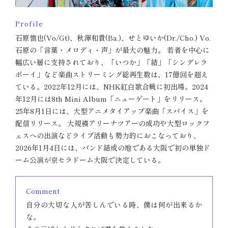
Profile
石原慎也(Vo/Gt)、秋澤和貴(Ba.)、せとゆいか(Dr./Cho.) Vo.
石原の「言葉・メロディ・声」が最大の魅力。 若者を中心に
幅広い層に支持されており、「いつか」「結」「シンデレラ
ボーイ」など楽曲ストリーミング総再生数は、17億回を超え
ている。2022年12月には、NHK紅白歌合戦に初出場。2024
年12月には8th Mini Album「ニューゲート」をリリース。
25年8月1日には、大型アニメタイアップ楽曲「スパイス」を
配信リリース。 大規模アリーナツアーの成功や大型ロックフ
ェスへの出演などライブ活動も勢力的におこなっており、
2026年1月4日には、バンド結成の地である大阪で初の単独ド
ーム公演が京セラドーム大阪で決定している。
Comment
自分の大切な人が苦しんでいる時、僕は何が出来るか
な。