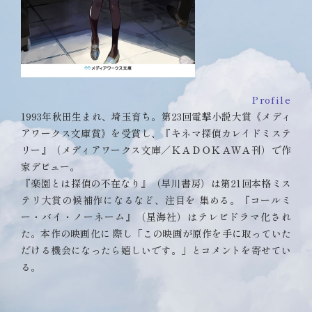
Profile
1993年秋田生まれ、埼玉育ち。第23回電撃小説大賞《メディ
アワークス文庫賞》を受賞し、『キネマ探偵カレイドミステ
リー』（メディアワークス文庫／ＫＡＤＯＫＡＷＡ刊）で作
家デビュー。
『楽園とは探偵の不在なり』（早川書房）は第21回本格ミス
テリ大賞の候補作になるなど、注目を 集める。『コールミ
ー・バイ・ノーネーム』（星海社）はテレビドラマ化され
た。本作の映画化に 際し「この映画が原作を手に取っていた
だける機会になったら嬉しいです。」とコメントを寄せてい
る。