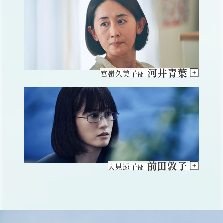
河井青葉
宮嶺久美子
役
前田敦子
入見遠子
役