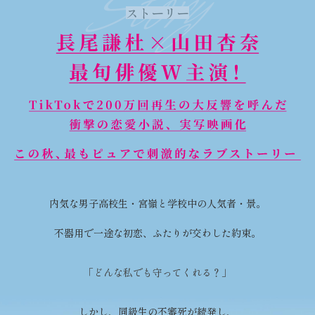
Story
ストーリー
内気な男子高校生・宮嶺と学校中の人気者・景。
不器用で一途な初恋、ふたりが交わした約束。
「
ど
ん
な
私
で
も
守
っ
て
く
れ
る
？
」
しかし、同級生の不審死が続発し、