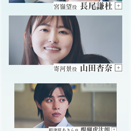
長尾謙杜
宮嶺望
役
山田杏奈
寄河景
役
醍醐虎汰朗
根津原あきら
役