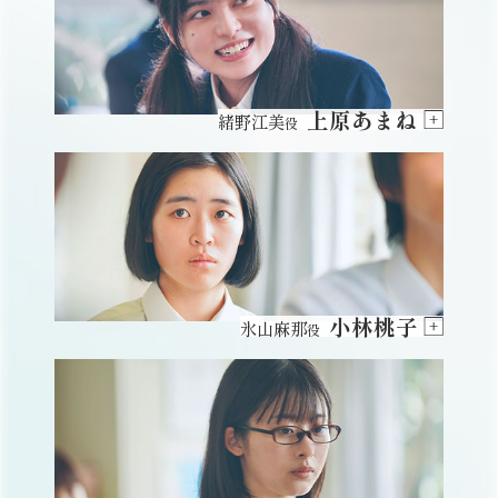
上原あまね
緒野江美
役
小林桃子
氷山麻那
役