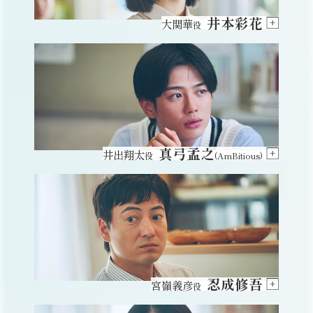
井本彩花
大関華
役
真弓孟之
井出翔太
役
(AmBitious)
忍成修吾
宮嶺義彦
役