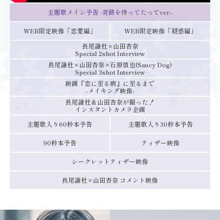
主題歌メイン予告
-奇跡を待ってたってver.-
WEB限定映像「恋愛編」
WEB限定映像「疑惑編」
長尾謙杜×山田杏奈
Special 2shot Interview
長尾謙杜×山田杏奈×石原慎也(Saucy Dog)
Special 3shot Interview
映画『恋に至る病』に至るまで
-メイキング映像-
長尾謙杜＆山田杏奈が撮った！
インスタントカメラ企画
主題歌入り60秒本予告
主題歌入り30秒本予告
90秒本予告
ティザー映像
シークレットティザー映像
長尾謙杜×山田杏奈
コメント映像