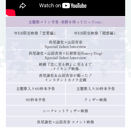
主題歌メイン予告
-奇跡を待ってたってver.-
WEB限定映像「恋愛編」
WEB限定映像「疑惑編」
長尾謙杜×山田杏奈
Special 2shot Interview
長尾謙杜×山田杏奈×石原慎也(Saucy Dog)
Special 3shot Interview
映画『恋に至る病』に至るまで
-メイキング映像-
長尾謙杜＆山田杏奈が撮った！
インスタントカメラ企画
主題歌入り60秒本予告
主題歌入り30秒本予告
90秒本予告
ティザー映像
シークレットティザー映像
長尾謙杜×山田杏奈
コメント映像