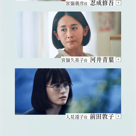
忍成修吾
宮嶺義彦
役
河井青葉
宮嶺久美子
役
前田敦子
入見遠子
役