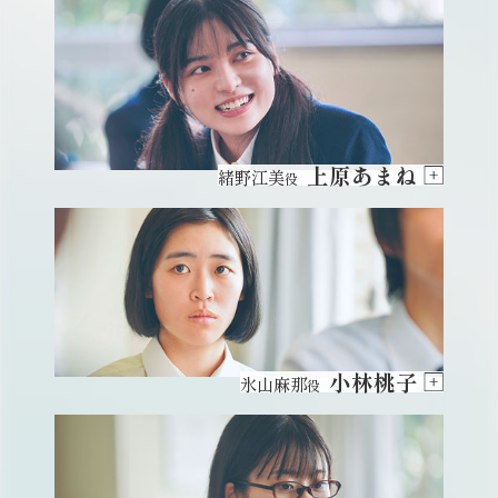
上原あまね
緒野江美
役
小林桃子
氷山麻那
役