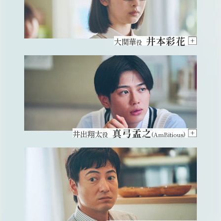
井本彩花
大関華
役
真弓孟之
井出翔太
役
(AmBitious)