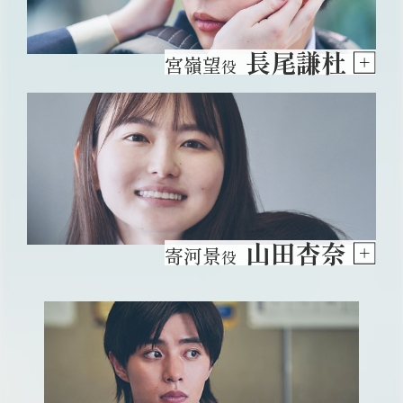
長尾謙杜
宮嶺望
役
山田杏奈
寄河景
役