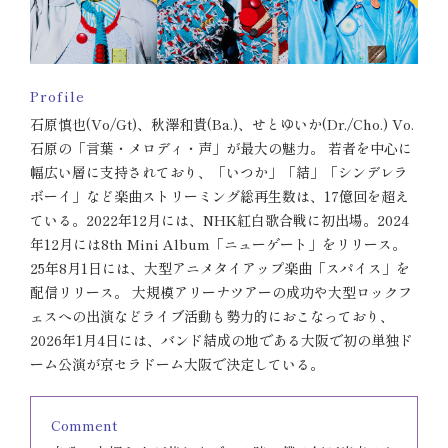
Profile
石原慎也(Vo/Gt)、秋澤和貴(Ba.)、せとゆいか(Dr./Cho.) Vo.
石原の「言葉・メロディ・声」が最大の魅力。 若者を中心に
幅広い層に支持されており、「いつか」「結」「シンデレラ
ボーイ」など楽曲ストリーミング総再生数は、17億回を超え
ている。2022年12月には、NHK紅白歌合戦に初出場。2024
年12月には8th Mini Album「ニューゲート」をリリース。
25年8月1日には、大型アニメタイアップ楽曲「スパイス」を
配信リリース。 大規模アリーナツアーの成功や大型ロックフ
ェスへの出演などライブ活動も勢力的におこなっており、
2026年1月4日には、バンド結成の地である大阪で初の単独ド
ーム公演が京セラドーム大阪で決定している。
Comment