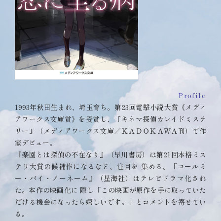
Profile
1993年秋田生まれ、埼玉育ち。第23回電撃小説大賞《メディ
アワークス文庫賞》を受賞し、『キネマ探偵カレイドミステ
リー』（メディアワークス文庫／ＫＡＤＯＫＡＷＡ刊）で作
家デビュー。
『楽園とは探偵の不在なり』（早川書房）は第21回本格ミス
テリ大賞の候補作になるなど、注目を 集める。『コールミ
ー・バイ・ノーネーム』（星海社）はテレビドラマ化され
た。本作の映画化に 際し「この映画が原作を手に取っていた
だける機会になったら嬉しいです。」とコメントを寄せてい
る。