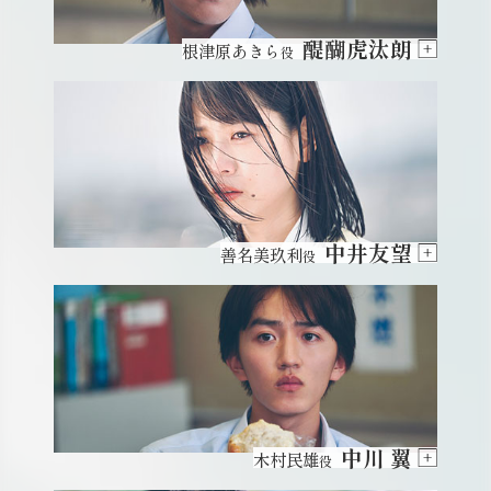
醍醐虎汰朗
根津原あきら
役
中井友望
善名美玖利
役
中川 翼
木村民雄
役