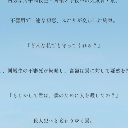
内気な男子高校生・宮嶺と学校中の人気者・景。
不器用で一途な初恋、ふたりが交わした約束。
「どんな私でも守ってくれる？」
し、同級生の不審死が続発し、
宮嶺は景に対して疑惑を
「もしかして君は、僕のために人を殺したの？」
殺人犯へと変わりゆく景。