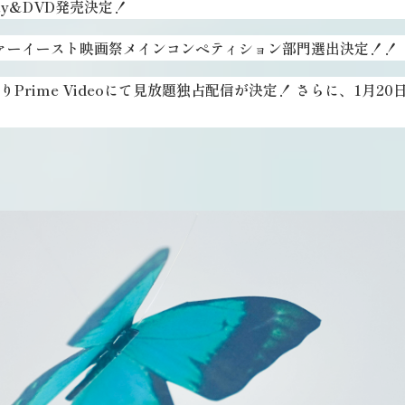
-ray&DVD発売決定！
ァーイースト映画祭メインコンペティション部門選出決定！！
)よりPrime Videoにて見放題独占配信が決定！ さらに、1月