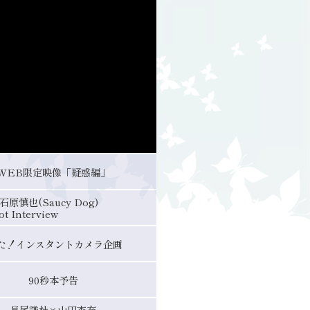
WEB限定映像「疑惑編」
慎也(Saucy Dog)
ot Interview
た！
インスタントカメラ企画
90秒本予告
長尾謙杜×山田杏奈