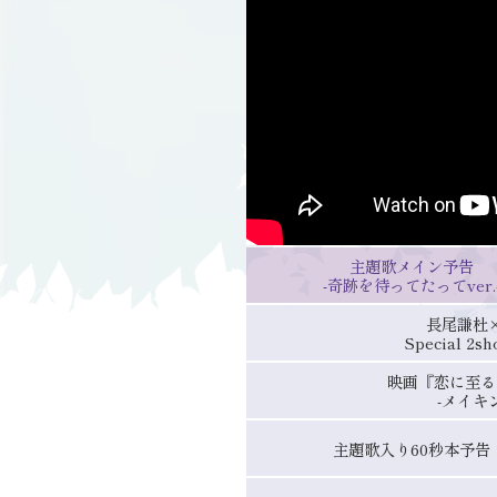
主題歌メイン予告
-奇跡を待ってたってver.
長尾謙杜
Special 2sh
映画『恋に至る
-メイキ
主題歌入り60秒本予告