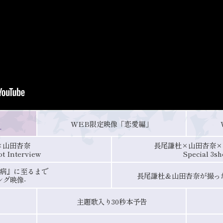
WEB限定映像「恋愛編」
-
×山田杏奈
長尾謙杜×山田杏奈×石原
ot Interview
Special 3sh
病』に至るまで
長尾謙杜＆山田杏奈が撮っ
ング映像-
主題歌入り30秒本予告