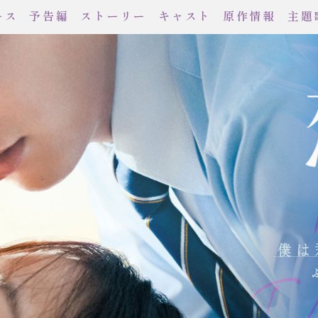
ース
予告編
ストーリー
キャスト
原作情報
主題