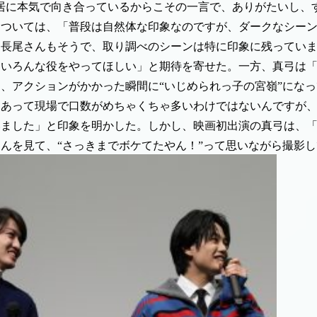
居に本気で向き合っているからこその一言で、ありがたいし、
については、「普段は自然体な印象なのですが、ダークなシー
。長尾さんもそうで、取り調べのシーンは特に印象に残ってい
らいろんな役をやってほしい」と期待を寄せた。一方、真弓は
、アクションがかかった瞬間に“いじめられっ子の宮嶺”にな
もあって現場で口数がめちゃくちゃ多いわけではないんですが
いました」と印象を明かした。しかし、映画初出演の真弓は、
んを見て、“さっきまでボケてたやん！”って思いながら撮影