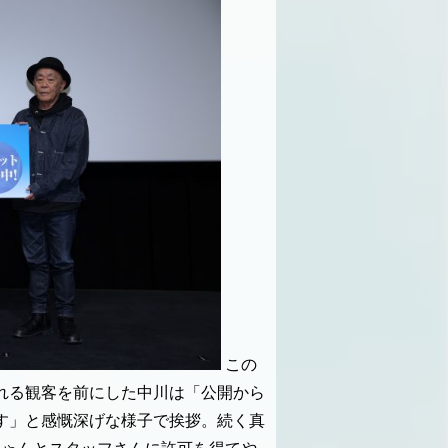
この
れる観客を前にした中川は「公開から
す」と感慨深げな様子で挨拶。続く真