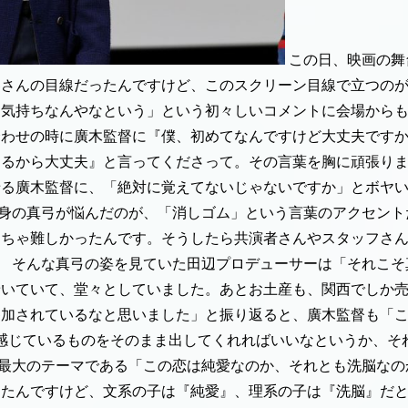
この日、映画の舞
客さんの目線だったんですけど、このスクリーン目線で立つの
な気持ちなんやなという」という初々しいコメントに会場から
合わせの時に廣木監督に『僕、初めてなんですけど大丈夫です
するから大丈夫』と言ってくださって。その言葉を胸に頑張り
せる廣木監督に、「絶対に覚えてないじゃないですか」とボヤ
身の真弓が悩んだのが、「消しゴム」という言葉のアクセント
めちゃ難しかったんです。そうしたら共演者さんやスタッフさ
。
そんな真弓の姿を見ていた田辺プロデューサーは「それこそ
着いていて、堂々としていました。あとお土産も、関西でしか
加されているなと思いました」と振り返ると、廣木監督も「こ
感じているものをそのまま出してくれればいいなというか、そ
最大のテーマである「この恋は純愛なのか、それとも洗脳なの
ったんですけど、文系の子は『純愛』、理系の子は『洗脳』だ