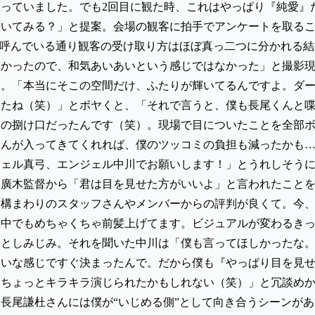
っていました。でも2回目に観た時、これはやっぱり『純愛』
聞いてみる？」と提案。会場の観客に拍手でアンケートを取る
を呼んでいる通り観客の受け取り方はほぼ真っ二つに分かれる
多かったので、和気あいあいという感じではなかった」と撮影
る。「本当にそこの空間だけ、ふたりが輝いてるんですよ。ダ
したね（笑）」とボヤくと、「それで言うと、僕も長尾くんと
ケの捌け口だったんです（笑）。現場で目についたことを全部
くんが入ってきてくれれば、僕のツッコミの負担も減ったかも
ジェル真弓、エンジェル中川でお願いします！」とうれしそう
に廣木監督から「君は目を見せた方がいいよ」と言われたこと
まわりのスタッフさんやメンバーからの評判が良くて。今、AmB
ー中でもめちゃくちゃ前髪上げてます。ビジュアルが変わるき
」としみじみ。それを聞いた中川は「僕も言ってほしかったな
たいな感じですぐ決まったんで。だから僕も『やっぱり目を見
うちょっとキラキラ演じられたかもしれない（笑）」と冗談め
長尾謙杜さんには僕が“いじめる側”として向き合うシーンがあ