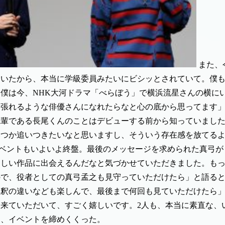
また、
ていたから、本当に学級委員みたいにビシッとされていて。僕
僕は今、NHK大河ドラマ「べらぼう」で横浜流星さんの横に
を張れるような俳優さんになれたらなと心の底から思ってます
先輩である長尾くんのことはデビューする前から知っていまし
いつか追いつきたいなと思いますし、そういう存在感を放てる
ベントもいよいよ終盤。最後のメッセージを求められた真弓が
らしい作品に出会えるんだなと気づかせていただきました。も
ので、役者としての真弓孟之も見守っていただけたら」と語る
解釈の違いなども楽しんで、最後まで何回も見ていただけたら
来ていただいて、すごく嬉しいです。2人も、本当に素直な、
け、イベントを締めくくった。