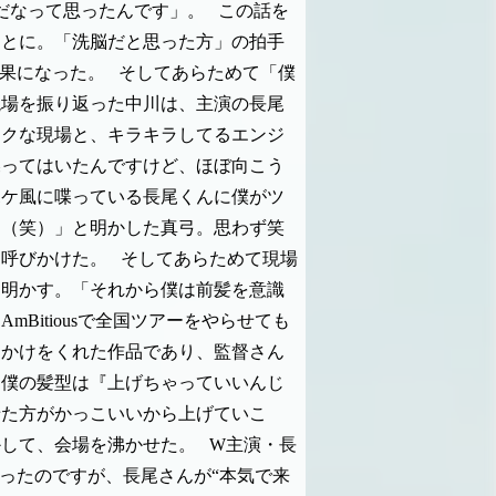
だなって思ったんです」。
この話を
ことに。「洗脳だと思った方」の拍手
結果になった。
そしてあらためて「僕
現場を振り返った中川は、主演の長尾
ークな現場と、キラキラしてるエンジ
喋ってはいたんですけど、ほぼ向こう
ボケ風に喋っている長尾くんに僕がツ
…（笑）」と明かした真弓。思わず笑
に呼びかけた。
そしてあらためて現場
を明かす。「それから僕は前髪を意識
itiousで全国ツアーをやらせても
っかけをくれた作品であり、監督さん
。僕の髪型は『上げちゃっていいんじ
せた方がかっこいいから上げていこ
かして、会場を沸かせた。
W主演・長
ったのですが、長尾さんが“本気で来