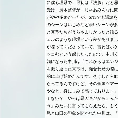
に僕も理系で、最初は『洗脳』だと思
受け、廣木監督が「じゃあみんなに
がやや多めだったが、SNSでも議論
のシーンはいじめなど暗いシーンが
と真弓たちがうらやましかったと語
ェルのような現場という差がありま
が喋ってくださっていて。言わばボ
ッコむという感じだったので。中川
顔になった中川は「これからはエン
を振り返った真弓は、顔合わせの際
的に上げ始めたんです。そうしたら結構
らってるんですけど、その全国ツア
やなと、身にしみて感じております
ゃない？ やっぱ悪ガキだから』み
う』みたいに言ってもらえたら、も
尾と山田の印象を聞かれた中川は、「