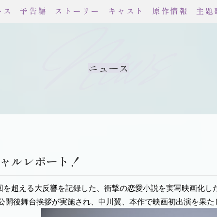
ース
予告編
ストーリー
キャスト
原作情報
主題
News
ニュース
シャルレポート！
00万回を超える大反響を記録した、衝撃の恋愛小説を実写映画化
て公開後舞台挨拶が実施され、中川翼、本作で映画初出演を果たした真