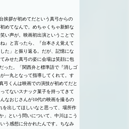
台挨拶が初めてだという真弓からの
が初めてなんで。めちゃくちゃ新鮮な
も笑い声が。映画初出演ということで
かね』と言ったら、『台本さえ覚えて
ました」と振り返る。だが、記憶にな
いてみせた真弓の姿に会場は笑顔に包
だった。「関西弁と標準語で『消しゴ
んが一丸となって指導してくれて。す
真弓くんは映画での演技が初めてだと
売ってないスナック菓子を持ってきて
んなおじさんが10代の映画を撮るの
れを出してほしいなと思って、場所作
か」という問いについて、中川はこう
という感想に分かれたんです。ちなみ