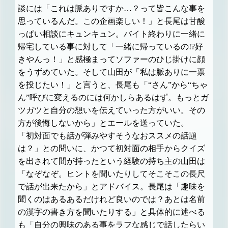
談には「これは脈ありですか…？って皆こんな事を
思っているんだ。この企画楽しい！」と長尾は甘酸
っぱい相談にキュンキュン。バイト終わりに一緒に
帰宅している事に対して「一緒に帰っているの!?好
きやんっ！」と感極まってソファーのひじ掛けに顔
をうずめていた。そして山田が「私は脈ありに一票
を投じたい！」と言うと、長尾も「“さん”から“ちゃ
ん”呼びに変えるのには何かしらあるはず。もっとガ
ツガツと自分の想いを伝えていった方がいい。その
方が後悔しないから」とエールを送っていた。
「初対面でも話が弾みやすそうなおススメの話題
は？」との問いに、かつて初対面の相手からクイズ
を出されて間が持ったという経験の持ち主の山田は
「なぞなぞ。ヒントを聞いたりしてそこそこの長尺
で話が出来たから」とアドバイス。長尾は「趣味を
聞くのはあるあるだけれど良いのでは？あとは名前
の漢字の書き方を聞いたりする」と具体的に述べる
も「自分の興味のある事をラフな感じで話したらい