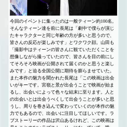
今回のイベントに集ったのは一般ティーン約100名。
そんなティーン達を前に長尾は「劇中で僕らが演じ
たキャラクターと同じ年齢の方が多いと思うので、
皆さんの反応が楽しみです」とワクワク顔。山田も
「撮影中はティーンの皆さんに観ていただくことを
想像しながら撮っていたので、皆さんを目の前にし
てそろそろ映画が公開されて届くのかと思うと楽し
みです」と迫る全国公開に期待を膨らませていた。
また本作の魅力を聞かれた長尾は「この映画は出会
いがキーです。宮嶺と景が出会うことで映画が始ま
るし、出会いによって色々な結末に至ります。人と
の出会いとは出会うべくして出会うことが多いと思
うし、周りを巻き込んで変わっていくのが本作の魅
力でもあるので、出会いに注目してほしいです。ラ
ブストーリーの作品は沢山あるけれど、この映画は