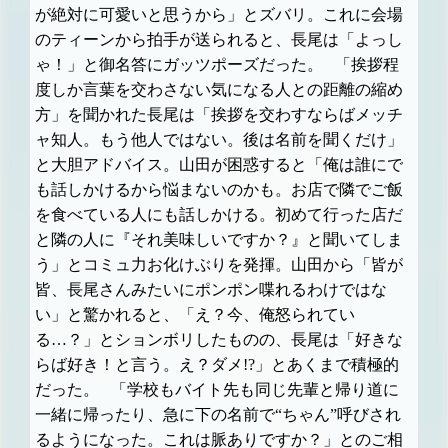
が絶対に可愛いと思うから」とズバリ。これに会場
のティーンから拍手が送られると、長尾は「よっし
ゃ！」と御名答にガッツポーズだった。
「挨拶程
度しか言葉を交わさない気になる人との距離の縮め
方」を聞かれた長尾は「挨拶を交わすならばメッチ
ャ知人。もう他人ではない。後は名前を聞くだけ」
と大胆アドバイス。山田が困惑すると「俺は誰にで
も話しかけるから悩まないのかも。お店で隣でご飯
を食べている人にも話しかける。初めて行った店だ
と隣の人に『それ美味しいですか？』と聞いてしま
う」とコミュ力お化けぶりを発揮。山田から「皆が
皆、長尾さんみたいにポンポン喋れるわけではな
い」と驚かれると、「え？今、俺怒られてい
る…？」とションボリしたものの、長尾は「好きな
らば好き！と言う。え？ダメ!?」とあくまで積極的
だった。
「学校もバイト先も同じ先輩と帰り道に
一緒に帰ったり、急に下の名前で“ちゃん”呼びされ
るようになった。これは脈ありですか？」とのご相